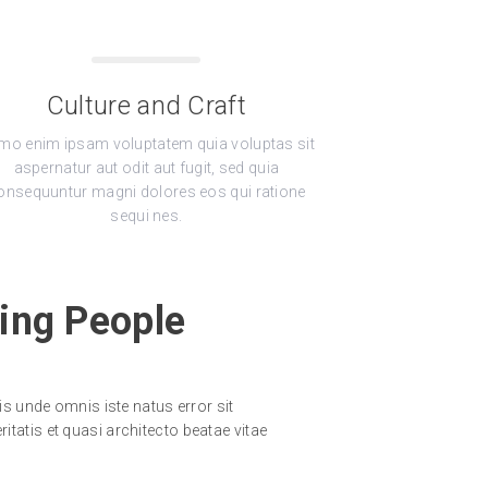
Culture and Craft
mo enim ipsam voluptatem quia voluptas sit
aspernatur aut odit aut fugit, sed quia
onsequuntur magni dolores eos qui ratione
sequi nes.
ing People
s unde omnis iste natus error sit
atis et quasi architecto beatae vitae