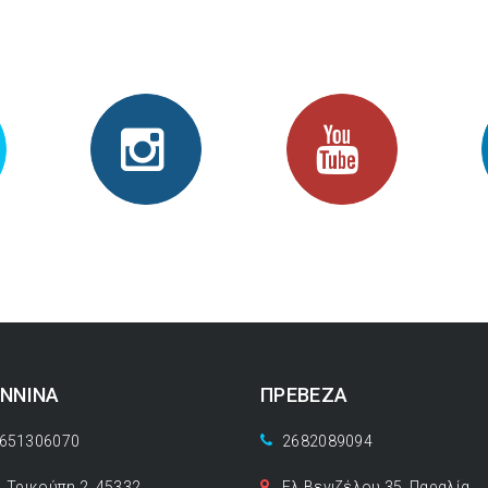
Follow Us in Social Network
ΑΝΝΙΝΑ
ΠΡΕΒΕΖΑ
651306070
2682089094
. Τρικούπη 2, 45332
Ελ.Βενιζέλου 35, Παραλία