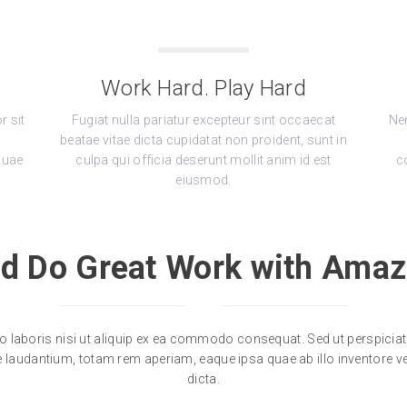
Work Hard. Play Hard
r sit
Fugiat nulla pariatur excepteur sint occaecat
Ne
beatae vitae dicta cupidatat non proident, sunt in
quae
culpa qui officia deserunt mollit anim id est
c
eiusmod.
nd Do Great Work with Amaz
o laboris nisi ut aliquip ex ea commodo consequat. Sed ut perspiciati
udantium, totam rem aperiam, eaque ipsa quae ab illo inventore verit
dicta.