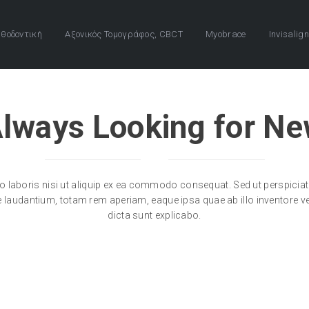
θοδοντική
Αξονικός Τομογράφος, CBCT
Myobrace
Invisalign
lways Looking for Ne
o laboris nisi ut aliquip ex ea commodo consequat. Sed ut perspiciati
udantium, totam rem aperiam, eaque ipsa quae ab illo inventore verit
dicta sunt explicabo.