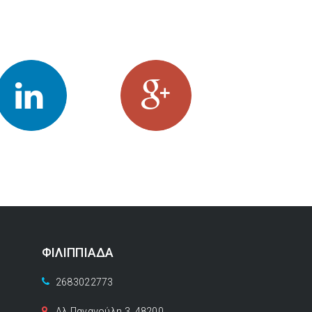
s
ΦΙΛΙΠΠΙΑΔΑ
2683022773
Αλ.Παναγούλη 3, 48200