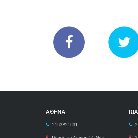
ΑΘΗΝΑ
ΙΩ
2102821091
2
Πρασίνου Λόφου 14, Νέο
Χ