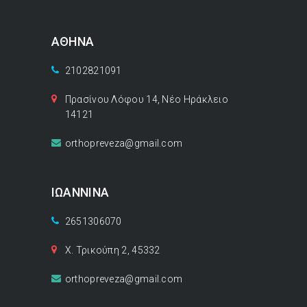
ΑΘΗΝΑ
2102821091
Πρασίνου Λόφου 14, Νέο Ηράκλειο
14121
orthopreveza@gmail.com
ΙΩΑΝΝΙΝΑ
2651306070
Χ. Τρικούπη 2, 45332
orthopreveza@gmail.com