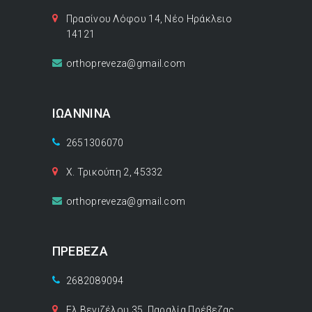
Πρασίνου Λόφου 14, Νέο Ηράκλειο
14121
orthopreveza@gmail.com
ΙΩΑΝΝΙΝΑ
2651306070
Χ. Τρικούπη 2, 45332
orthopreveza@gmail.com
ΠΡΕΒΕΖΑ
2682089094
Ελ.Βενιζέλου 35, Παραλία Πρέβεζας