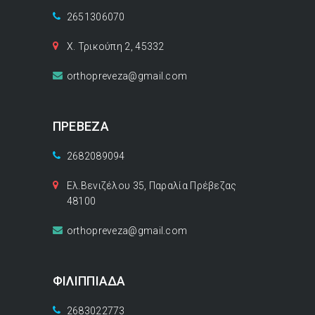
2651306070
Χ. Τρικούπη 2, 45332
orthopreveza@gmail.com
ΠΡΕΒΕΖΑ
2682089094
Ελ.Βενιζέλου 35, Παραλία Πρέβεζας
48100
orthopreveza@gmail.com
ΦΙΛΙΠΠΙΑΔΑ
2683022773