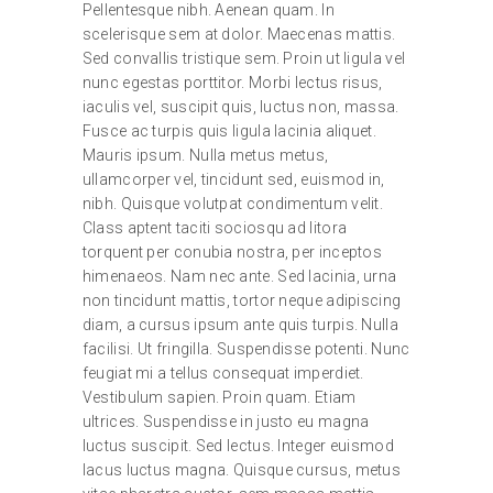
Pellentesque nibh. Aenean quam. In
scelerisque sem at dolor. Maecenas mattis.
Sed convallis tristique sem. Proin ut ligula vel
nunc egestas porttitor. Morbi lectus risus,
iaculis vel, suscipit quis, luctus non, massa.
Fusce ac turpis quis ligula lacinia aliquet.
Mauris ipsum. Nulla metus metus,
ullamcorper vel, tincidunt sed, euismod in,
nibh. Quisque volutpat condimentum velit.
Class aptent taciti sociosqu ad litora
torquent per conubia nostra, per inceptos
himenaeos. Nam nec ante. Sed lacinia, urna
non tincidunt mattis, tortor neque adipiscing
diam, a cursus ipsum ante quis turpis. Nulla
facilisi. Ut fringilla. Suspendisse potenti. Nunc
feugiat mi a tellus consequat imperdiet.
Vestibulum sapien. Proin quam. Etiam
ultrices. Suspendisse in justo eu magna
luctus suscipit. Sed lectus. Integer euismod
lacus luctus magna. Quisque cursus, metus