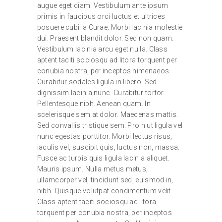
augue eget diam. Vestibulum ante ipsum
primis in faucibus orci luctus et ultrices
posuere cubilia Curae; Morbi lacinia molestie
dui. Praesent blandit dolor. Sed non quam.
Vestibulum lacinia arcu eget nulla. Class
aptent taciti sociosqu ad litora torquent per
conubia nostra, per inceptos himenaeos.
Curabitur sodales ligula in libero. Sed
dignissim lacinia nunc. Curabitur tortor.
Pellentesque nibh. Aenean quam. In
scelerisque sem at dolor. Maecenas mattis.
Sed convallis tristique sem. Proin ut ligula vel
nunc egestas porttitor. Morbi lectus risus,
iaculis vel, suscipit quis, luctus non, massa.
Fusce ac turpis quis ligula lacinia aliquet.
Mauris ipsum. Nulla metus metus,
ullamcorper vel, tincidunt sed, euismod in,
nibh. Quisque volutpat condimentum velit.
Class aptent taciti sociosqu ad litora
torquent per conubia nostra, per inceptos