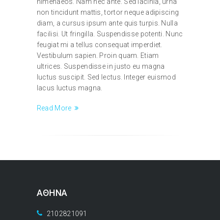
himenaeos. Nam nec ante. Sed lacinia, urna
non tincidunt mattis, tortor neque adipiscing
diam, a cursus ipsum ante quis turpis. Nulla
facilisi. Ut fringilla. Suspendisse potenti. Nunc
feugiat mi a tellus consequat imperdiet.
Vestibulum sapien. Proin quam. Etiam
ultrices. Suspendisse in justo eu magna
luctus suscipit. Sed lectus. Integer euismod
lacus luctus magna.
Read More
ΑΘΗΝΑ
2102821091