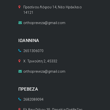
Πρασίνου Λόφου 14, Νέο Ηράκλειο
14121
orthopreveza@gmail.com
ΙΩΑΝΝΙΝΑ
2651306070
Χ. Τρικούπη 2, 45332
orthopreveza@gmail.com
ΠΡΕΒΕΖΑ
2682089094
Ελ.Βενιζέλου 35, Παραλία Πρέβεζας