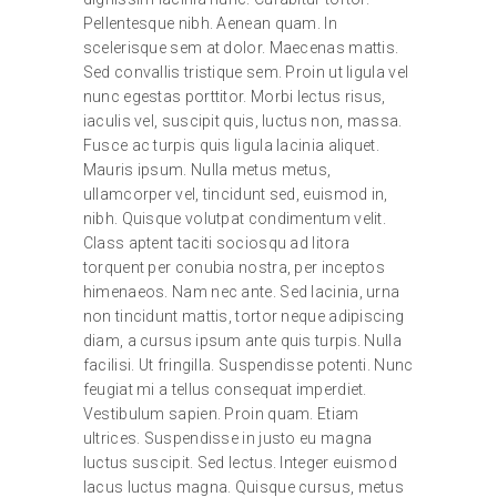
Pellentesque nibh. Aenean quam. In
scelerisque sem at dolor. Maecenas mattis.
Sed convallis tristique sem. Proin ut ligula vel
nunc egestas porttitor. Morbi lectus risus,
iaculis vel, suscipit quis, luctus non, massa.
Fusce ac turpis quis ligula lacinia aliquet.
Mauris ipsum. Nulla metus metus,
ullamcorper vel, tincidunt sed, euismod in,
nibh. Quisque volutpat condimentum velit.
Class aptent taciti sociosqu ad litora
torquent per conubia nostra, per inceptos
himenaeos. Nam nec ante. Sed lacinia, urna
non tincidunt mattis, tortor neque adipiscing
diam, a cursus ipsum ante quis turpis. Nulla
facilisi. Ut fringilla. Suspendisse potenti. Nunc
feugiat mi a tellus consequat imperdiet.
Vestibulum sapien. Proin quam. Etiam
ultrices. Suspendisse in justo eu magna
luctus suscipit. Sed lectus. Integer euismod
lacus luctus magna. Quisque cursus, metus