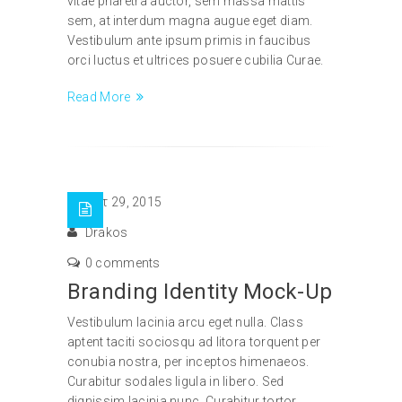
vitae pharetra auctor, sem massa mattis
sem, at interdum magna augue eget diam.
Vestibulum ante ipsum primis in faucibus
orci luctus et ultrices posuere cubilia Curae.
Read More
Οκτ 29, 2015
Drakos
0 comments
Branding Identity Mock-Up
Vestibulum lacinia arcu eget nulla. Class
aptent taciti sociosqu ad litora torquent per
conubia nostra, per inceptos himenaeos.
Curabitur sodales ligula in libero. Sed
dignissim lacinia nunc. Curabitur tortor.