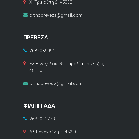
Χ. Τρικούπη 2, 45332
orthopreveza@gmail.com
ΠΡΕΒΕΖΑ
2682089094
Ελ.Βενιζέλου 35, Παραλία Πρέβεζας
48100
orthopreveza@gmail.com
ΦΙΛΙΠΠΙΑΔΑ
2683022773
Αλ.Παναγούλη 3, 48200