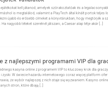
ejátékokat kell játanod, amelyek szórakoztatóak és a legalacsonyabb
máshol is megtalálod, valamint a PlayTech által kínált portok teljes l
dezni újabb és erősebb címeket a könyvtárukban, hogy megtörjék a sz
Ha nagyobb téteket szeretnél játszani, a Caesar alap tétje akár […]
ne z najlepszymi programami VIP dla gra
dniego kasyna online z programem VIP to kluczowy krok dla gracz
i zyski. W świecie hazardu internetowego coraz więcej platform ofer
prawia, że wybór najlepszej z nich staje się wyzwaniem. Kasyno onlin
nych stron, które dbają […]