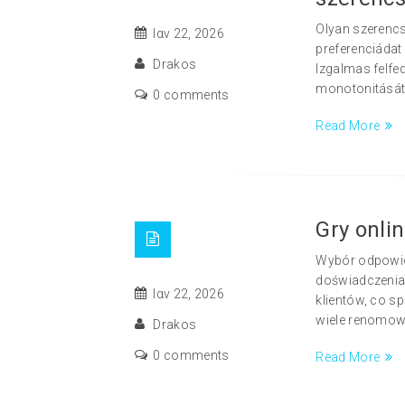
Olyan szerencs
Ιαν 22, 2026
preferenciádat 
Drakos
Izgalmas felfe
monotonitását. 
0 comments
Read More
Gry onli
Wybór odpowie
doświadczenia 
Ιαν 22, 2026
klientów, co s
wiele renomowa
Drakos
0 comments
Read More