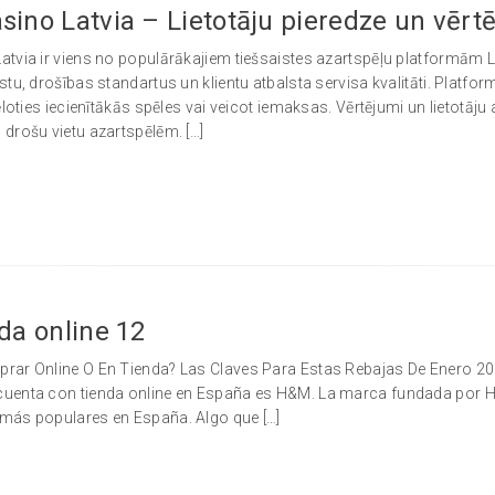
sino Latvia – Lietotāju pieredze un vērt
tvia ir viens no populārākajiem tiešsaistes azartspēļu platformām Lat
stu, drošības standartus un klientu atbalsta servisa kvalitāti. Platforma
vēloties iecienītākās spēles vai veicot iemaksas. Vērtējumi un lietotāj
 drošu vietu azartspēlēm. […]
nda online 12
rar Online O En Tienda? Las Claves Para Estas Rebajas De Enero 
uenta con tienda online en España es H&M. La marca fundada por He
más populares en España. Algo que […]