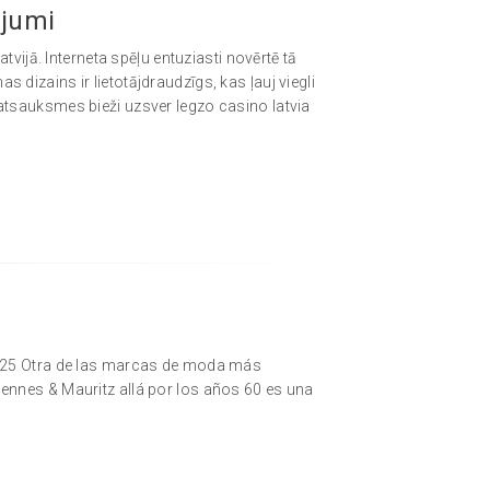
ējumi
vijā. Interneta spēļu entuziasti novērtē tā
s dizains ir lietotājdraudzīgs, kas ļauj viegli
u atsauksmes bieži uzsver legzo casino latvia
2025 Otra de las marcas de moda más
nnes & Mauritz allá por los años 60 es una